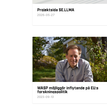
Projektsida SE.LLMA
2026-05-27
WASP möjliggör inflytande på EU:s
forskningspolitik
2023-09-13