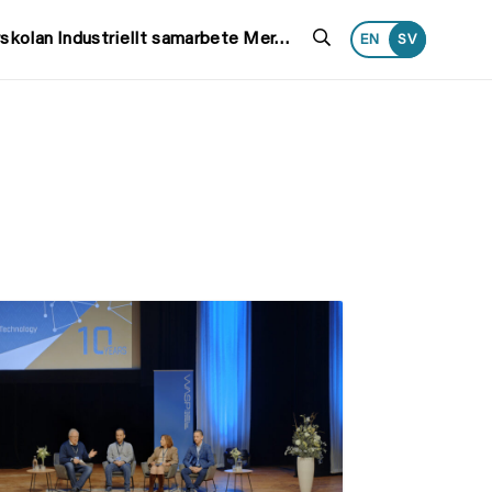
Search
rskolan
Industriellt samarbete
Mer…
EN
SV