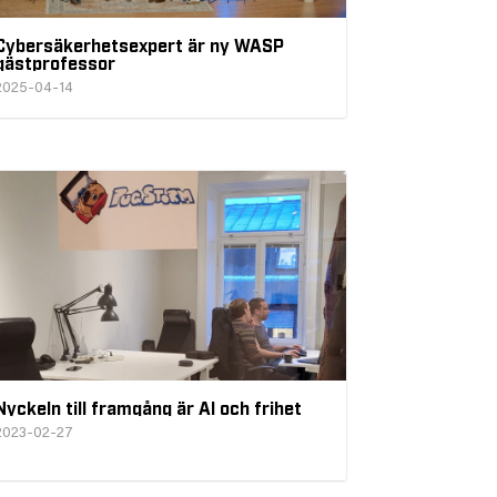
Cybersäkerhetsexpert är ny WASP
gästprofessor
2025-04-14
Nyckeln till framgång är AI och frihet
2023-02-27