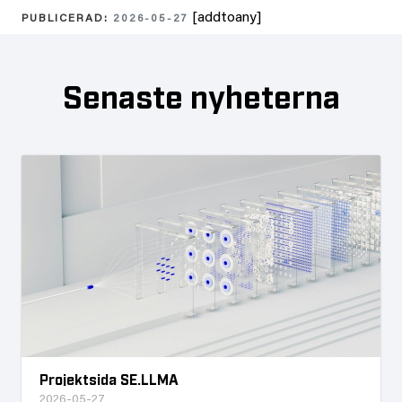
[addtoany]
PUBLICERAD:
2026-05-27
Senaste nyheterna
Projektsida SE.LLMA
2026-05-27