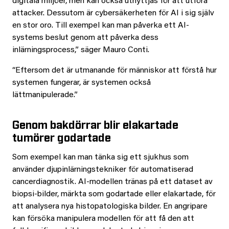
digitala miljöer, men kan också utnyttjas för att utföra
attacker. Dessutom är cybersäkerheten för AI i sig själv
en stor oro. Till exempel kan man påverka ett AI-
systems beslut genom att påverka dess
inlärningsprocess,” säger Mauro Conti.
“Eftersom det är utmanande för människor att förstå hur
systemen fungerar, är systemen också
lättmanipulerade.”
Genom bakdörrar blir elakartade
tumörer godartade
Som exempel kan man tänka sig ett sjukhus som
använder djupinlärningstekniker för automatiserad
cancerdiagnostik. AI-modellen tränas på ett dataset av
biopsi-bilder, märkta som godartade eller elakartade, för
att analysera nya histopatologiska bilder. En angripare
kan försöka manipulera modellen för att få den att