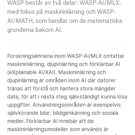
WASP består av två delar: WASP-AI/MLX,
med fokus på maskininlärning och WASP-
AI/MATH, som handlar om de matematiska
grunderna bakom AI.
SE.LLMA
Autonoma system och mjukvara
Forskningsämnena inom WASP-AI/MLX omfattar
maskininlärning, djupinlärning och förklarbar AI
Artificiell intelligens
(eXplainable AI/XAI). Maskininlärning och
djupinlärning är områden inom AI där datorer
tränas att förstå och hantera stora mängder
data, för att i nästa steg självständigt kunna lösa
uppgifter. Användningsområden är exempelvis
självkörande bilar, bildigenkänning och sociala
medier. Förklarbar AI innebär att de
maskininlärningsmodeller som används är